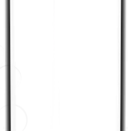
Info
Musik ausschalten
Teile den Adventskalender mit
deinen Liebsten!
Adventskalender teilen
https://nomady.camp/adventskalender?
utm_source=share&utm_medium=web&utm_campaig
Teilen
Diese und viele weiter Gewinne
warten auf dich