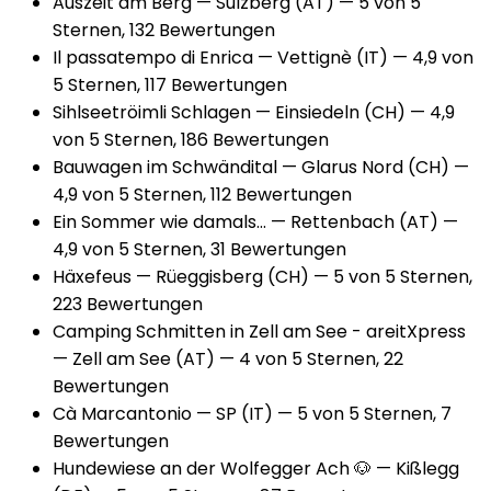
Auszeit am Berg
— Sulzberg
(AT)
— 5 von 5
Sternen, 132 Bewertungen
Il passatempo di Enrica
— Vettignè
(IT)
— 4,9 von
5 Sternen, 117 Bewertungen
Sihlseetröimli Schlagen
— Einsiedeln
(CH)
— 4,9
von 5 Sternen, 186 Bewertungen
Bauwagen im Schwändital
— Glarus Nord
(CH)
—
4,9 von 5 Sternen, 112 Bewertungen
Ein Sommer wie damals...
— Rettenbach
(AT)
—
4,9 von 5 Sternen, 31 Bewertungen
Häxefeus
— Rüeggisberg
(CH)
— 5 von 5 Sternen,
223 Bewertungen
Camping Schmitten in Zell am See - areitXpress
— Zell am See
(AT)
— 4 von 5 Sternen, 22
Bewertungen
Cà Marcantonio
— SP
(IT)
— 5 von 5 Sternen, 7
Bewertungen
Hundewiese an der Wolfegger Ach 🐶
— Kißlegg