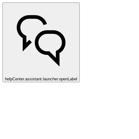
helpCenter.assistant.launcher.openLabel