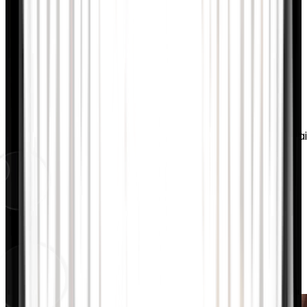
Info
Turn off music
Teile den Adventskalender mit
deinen Liebsten!
Share this calendar
https://nomady.camp/adventskalender?
utm_source=share&utm_medium=web&utm_campaig
Share
Diese und viele weiter Gewinne
warten auf dich